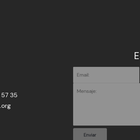
E
2 57 35
.org
Enviar